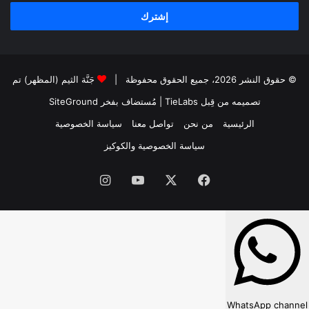
الإلكتروني
© حقوق النشر 2026، جميع الحقوق محفوظة |
جَنَّة الثيم (المظهر) تم
تصميمه من قِبل TieLabs
| مُستضاف بفخر
SiteGround
الرئيسية
من نحن
تواصل معنا
سياسة الخصوصية
سياسة الخصوصية والكوكيز
فيسبوك
‫X
‫YouTube
انستقرام
WhatsApp channel