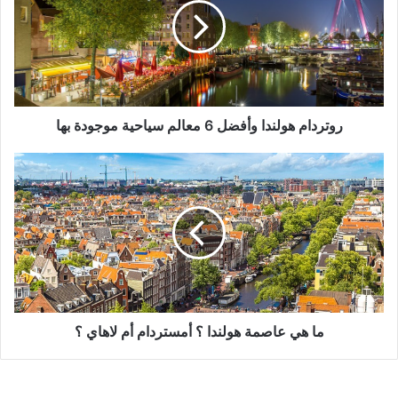
6
معالم
سياحية
موجودة
بها
روتردام هولندا وأفضل 6 معالم سياحية موجودة بها
ما
هي
عاصمة
هولندا
؟
أمستردام
أم
لاهاي
؟
ما هي عاصمة هولندا ؟ أمستردام أم لاهاي ؟