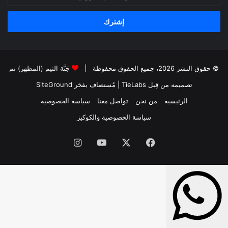
بريدك
الإلكتروني
© حقوق النشر 2026، جميع الحقوق محفوظة |
جَنَّة الثيم (المظهر) تم
تصميمه من قِبل TieLabs
| مُستضاف بفخر
SiteGround
الرئيسية
من نحن
تواصل معنا
سياسة الخصوصية
سياسة الخصوصية والكوكيز
فيسبوك
‫X
‫YouTube
انستقرام