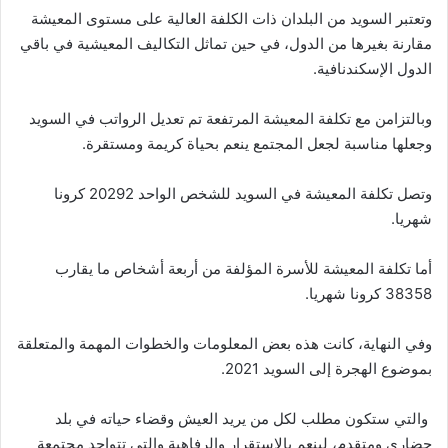
وتعتبر السويد من البلدان ذات الكلفة العالية على مستوى المعيشة
مقارنة بغيرها من الدول، في حين تماثل التكاليف المعيشية في باقي
الدول الإسكندنافية.
وبالتزامن مع تكلفة المعيشة المرتفعة تم تعديل الرواتب في السويد
وجعلها مناسبة لجعل المجتمع ينعم بحياة كريمة ومستقرة.
وتصل تكلفة المعيشة في السويد للشخص الواحد 20292 كرونا
شهريا.
أما تكلفة المعيشة للأسرة المؤلفة من أربعة أشخاص ما يقارب
38358 كرونا شهريا.
وفي النهاية، كانت هذه بعض المعلومات والخطوات المهمة والمتعلقة
بموضوع الهجرة إلى السويد 2021.
والتي ستكون مطلب لكل من يريد العيش وقضاء حياته في بلد
حضاري ومتقدم، لينعم بالاستقرار والرفاهية والتي تتواجد مجتمعة