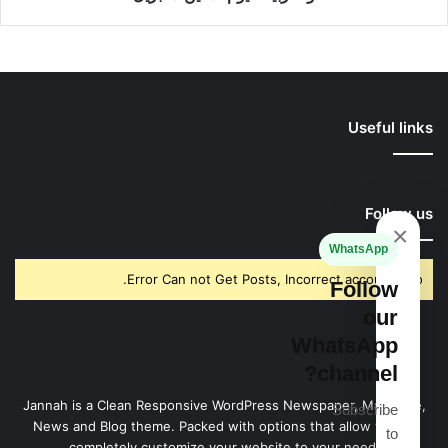
5
ابريل
Useful links
Follow us
×
WhatsApp
Error Can not Get Posts, Incorrect account info.
Follow
our
WhatsApp
channel?
Jannah is a Clean Responsive WordPress Newspaper, Magazine,
Subscribe
News and Blog theme. Packed with options that allow you to
to
completely customize your website to your needs.