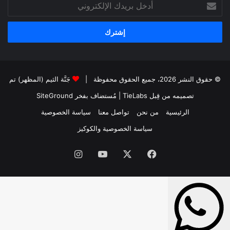
أدخل
بريدك
الإلكتروني
© حقوق النشر 2026، جميع الحقوق محفوظة |
جَنَّة الثيم (المظهر) تم
تصميمه من قِبل TieLabs
| مُستضاف بفخر
SiteGround
الرئيسية
من نحن
تواصل معنا
سياسة الخصوصية
سياسة الخصوصية والكوكيز
فيسبوك
‫X
‫YouTube
انستقرام