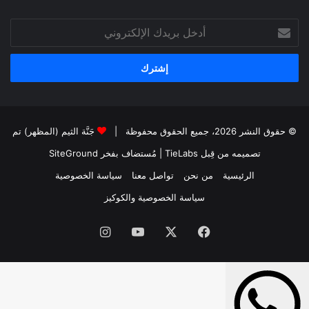
أدخل
بريدك
الإلكتروني
© حقوق النشر 2026، جميع الحقوق محفوظة |
جَنَّة الثيم (المظهر) تم
تصميمه من قِبل TieLabs
| مُستضاف بفخر
SiteGround
الرئيسية
من نحن
تواصل معنا
سياسة الخصوصية
سياسة الخصوصية والكوكيز
فيسبوك
‫X
‫YouTube
انستقرام