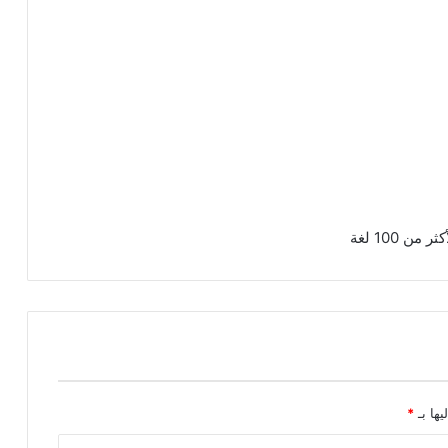
 100 لغة
يها بـ
*