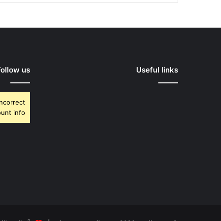
Follow us
Useful links
Incorrect
unt info.