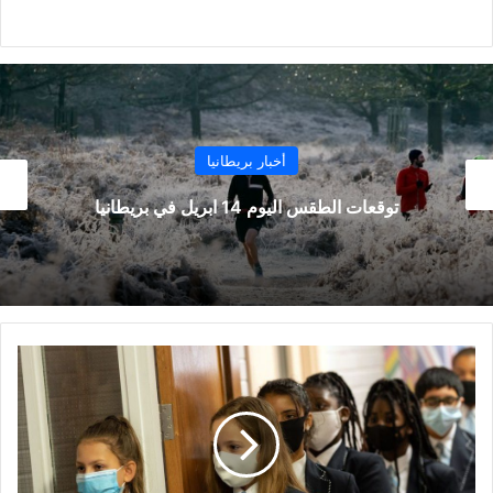
أخبار بريطانيا
أساطيل من القوارب تحاول دخول بريطانيا في نفس
الوقت للتغلب على دوريات الحدود
وزير
التعليم:
فترة
إغلاق
المدارس
ستكون