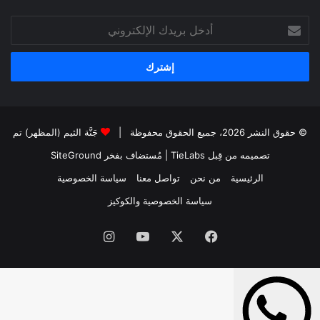
أدخل
بريدك
الإلكتروني
© حقوق النشر 2026، جميع الحقوق محفوظة |
جَنَّة الثيم (المظهر) تم
تصميمه من قِبل TieLabs
| مُستضاف بفخر
SiteGround
الرئيسية
من نحن
تواصل معنا
سياسة الخصوصية
سياسة الخصوصية والكوكيز
فيسبوك
‫X
‫YouTube
انستقرام