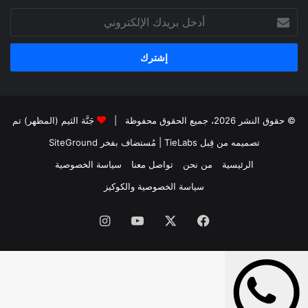
أدخل
بريدك
الإلكتروني
© حقوق النشر 2026، جميع الحقوق محفوظة |
جَنَّة الثيم (المظهر) تم
تصميمه من قِبل TieLabs
| مُستضاف بفخر
SiteGround
الرئيسية
من نحن
تواصل معنا
سياسة الخصوصية
سياسة الخصوصية والكوكيز
فيسبوك
‫X
‫YouTube
انستقرام