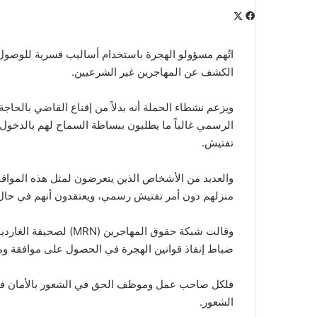
‫X
فيسبوك
لينكدإن
‫Pocket
بينتيريست
Odnoklassniki
اتُهم مسؤولو الهجرة باستخدام أساليب قسرية للوصو
الكشف عن المهاجرين غير الشرعيين.
ويزعم نشطاء الحملة أنه بدلاً من إقناع القاضي بالحاج
الرسمي غالباً ما يطلبون ببساطة السماح لهم بالدخول 
تفتيش.
والعديد من الأشخاص الذين يتعرضون لمثل هذه الموا
منزلهم دون أمر تفتيش رسمي، ويعتقدون أنهم في حال
وقالت شبكة حقوق المهاجر
ضباط إنفاذ قوانين الهجرة في الحصول على موافقة وم
فلكل صاحب عمل وموظف الحق في الشعور بالأمان في
الشعور.