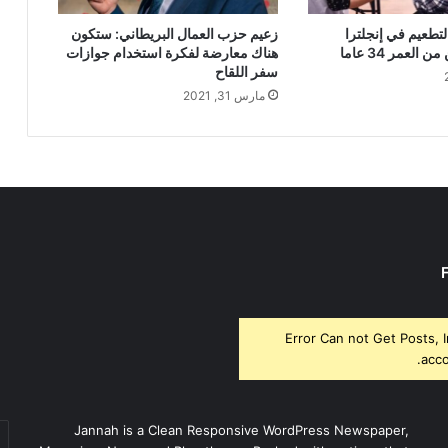
لتطعيم في إنجلترا
زعيم حزب العمال البريطاني: ستكون
العمر 34 عاما
هناك معارضة لفكرة استخدام جوازات
سفر اللقاح
مارس 31, 2021
Error Can not Get Posts, 
acco
أد
Jannah is a Clean Responsive WordPress Newspaper,