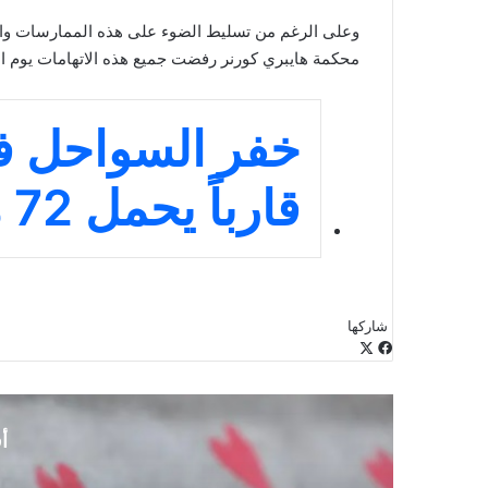
وعلى الرغم من تسليط الضوء على هذه الممارسات والان
محكمة هايبري كورنر رفضت جميع هذه الاتهامات يوم ا
خفر السواحل ف
قارباً يحمل 72 مهاجراً
شاركها
‫X
فيسبوك
لينكدإن
طباعة
بينتيريست
‫Pocket
مشاركة
Odnoklassniki
عبر
البريد
أ