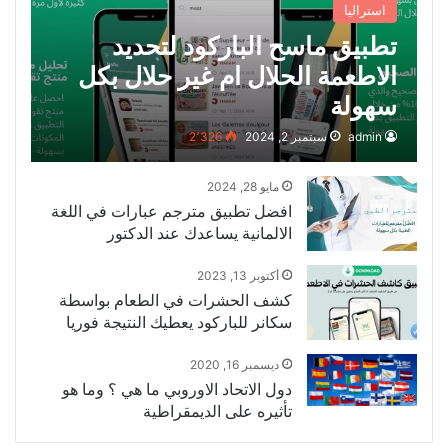
استراليا
تطبيق ماسح الباركود لتحديد
الاطعمة الحلال ام غير حلال بكل
سهولة
admin
سبتمبر 2, 2024
2٬326
مايو 28, 2024
افضل تطبيق مترجم عبارات في اللغة
الالمانية يساعدك عند الدكتور
أكتوبر 13, 2023
كشف الحشرات في الطعام بواسطة
سكانر للباركود يعطيك النتيجة فوريا
ديسمبر 16, 2020
دول الاتحاد الاوروبي ما هي ؟ وما هو
تأثيره على الديمقراطية