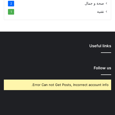
صحة و جمال
2
تقنية
1
Useful links
Follow us
Error Can not Get Posts, Incorrect account info.