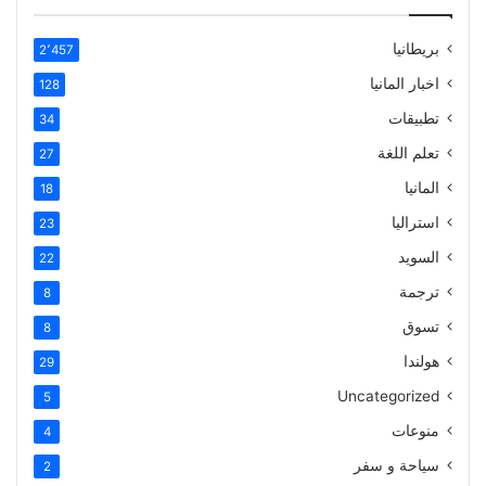
بريطانيا
2٬457
اخبار المانيا
128
تطبيقات
34
تعلم اللغة
27
المانيا
18
استراليا
23
السويد
22
ترجمة
8
تسوق
8
هولندا
29
Uncategorized
5
منوعات
4
سياحة و سفر
2