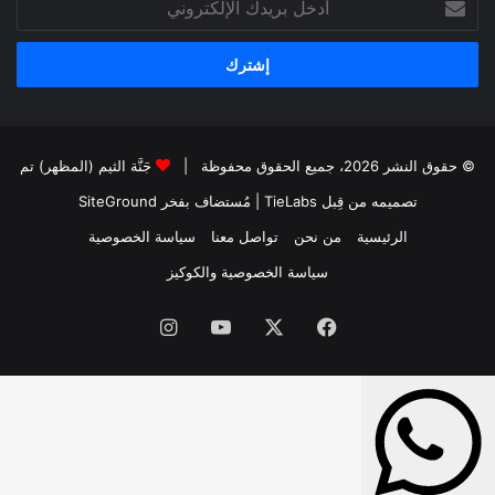
بريدك
الإلكتروني
© حقوق النشر 2026، جميع الحقوق محفوظة |
جَنَّة الثيم (المظهر) تم
تصميمه من قِبل TieLabs
| مُستضاف بفخر
SiteGround
الرئيسية
من نحن
تواصل معنا
سياسة الخصوصية
سياسة الخصوصية والكوكيز
فيسبوك
‫X
‫YouTube
انستقرام