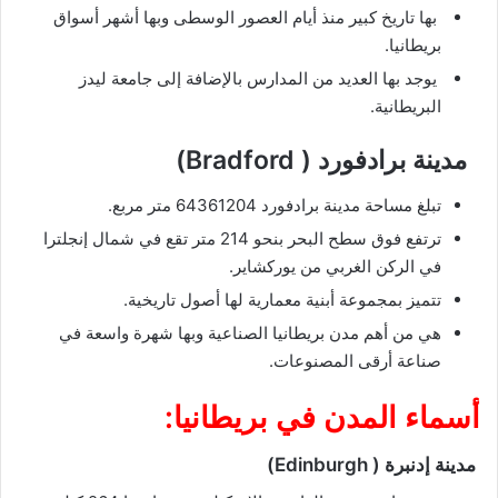
بها تاريخ كبير منذ أيام العصور الوسطى وبها أشهر أسواق
بريطانيا.
يوجد بها العديد من المدارس بالإضافة إلى جامعة ليدز
البريطانية.
مدينة برادفورد ( Bradford)
تبلغ مساحة مدينة برادفورد 64361204 متر مربع.
ترتفع فوق سطح البحر بنحو 214 متر تقع في شمال إنجلترا
في الركن الغربي من يوركشاير.
تتميز بمجموعة أبنية معمارية لها أصول تاريخية.
هي من أهم مدن بريطانيا الصناعية وبها شهرة واسعة في
صناعة أرقى المصنوعات.
أسماء المدن في بريطانيا:
مدينة إدنبرة ( Edinburgh)
مدينة إدنبرة هي العاصمة الاسكتلندية مساحتها 264 كيلو متر