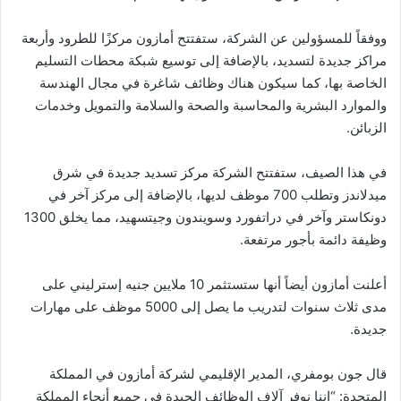
ووفقاً للمسؤولين عن الشركة، ستفتتح أمازون مركزًا للطرود وأربعة
مراكز جديدة لتسديد، بالإضافة إلى توسيع شبكة محطات التسليم
الخاصة بها، كما سيكون هناك وظائف شاغرة في مجال الهندسة
والموارد البشرية والمحاسبة والصحة والسلامة والتمويل وخدمات
الزبائن.
في هذا الصيف، ستفتتح الشركة مركز تسديد جديدة في شرق
ميدلاندز وتطلب 700 موظف لديها، بالإضافة إلى مركز آخر في
دونكاستر وآخر في دراتفورد وسويندون وجيتسهيد، مما يخلق 1300
وظيفة دائمة بأجور مرتفعة.
أعلنت أمازون أيضاً أنها ستستثمر 10 ملايين جنيه إسترليني على
مدى ثلاث سنوات لتدريب ما يصل إلى 5000 موظف على مهارات
جديدة.
قال جون بومفري، المدير الإقليمي لشركة أمازون في المملكة
المتحدة: “إننا نوفر آلاف الوظائف الجيدة في جميع أنحاء المملكة