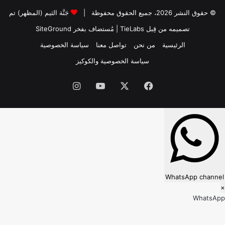
© حقوق النشر 2026، جميع الحقوق محفوظة |
جَنَّة الثيم (المظهر) تم
تصميمه من قِبل TieLabs
| مُستضاف بفخر
SiteGround
الرئيسية
من نحن
تواصل معنا
سياسة الخصوصية
سياسة الخصوصية والكوكيز
فيسبوك
‫X
‫YouTube
انستقرام
WhatsApp channel
×
WhatsApp
Follow our WhatsApp channel?