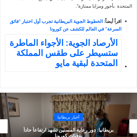
المتحدة بأجور ومزايا ممتازة”.
اقرأ أيضاً:
الخطوط الجوية البريطانية تجرب أول اختبار “فائق
السرعة” في العالم للكشف عن كورونا
الأرصاد الجوية: الأجواء الماطرة
ستسيطر على طقس المملكة
المتحدة لبقية مايو
أخبار بريطانيا
بريطانيا: دور رعاية المسنين تشهد ارتفاعاً حاداً
بوفيات كورونا