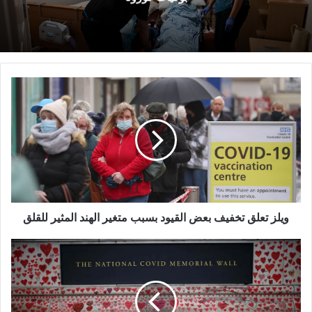
ويلز
تعلق
تخفيف
بعض
القيود
بسبب
متغير
الهند
المثير
للقلق
ويلز تعلق تخفيف بعض القيود بسبب متغير الهند المثير للقلق
المملكة
المتحدة
تسجل
4
وفيات