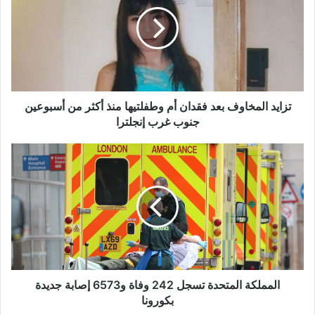
بعد
فقدان
أم
وطفلتيها
منذ
أكثر
من
أسبوعين
تزايد المخاوف بعد فقدان أم وطفلتيها منذ أكثر من أسبوعين
جنوب
جنوب غرب إنجلترا
غرب
إنجلترا
المملكة
المتحدة
تسجل
242
وفاة
و6573
إصابة
جديدة
بكورونا
المملكة المتحدة تسجل 242 وفاة و6573 إصابة جديدة
بكورونا