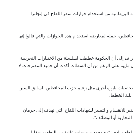
لبريطانية من استخدام جوازات سفر اللقاح في إنجلترا
 نائبا من بينهم 40 من حزب المحافظين، حملة لمعارضة استخدام هذه الجوازات والتي قالوا إنها
غراف إلى أن الحكومة خططت لسلسلة من الاختبارات التجريبية
ي مايو، على الرغم من أن السطات أكدت أن جميع المقترحات لا
شخصيات بارزة أخرى مثل زعيم حزب المحافظين السابق السير
 تلك الخطط.
ير للانقسام والتمييز لشهادات اللقاح التي تهدف إلى حرمان
لتجارية أو الوظائف”.
ام برادي: “مع وجود مستويات عالية من التطعيم وتقليل