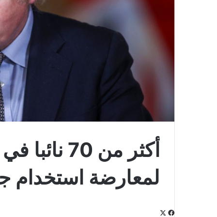
أكثر من 70 ن
لمعارضة استخدام جو
‫X
فيسبوك
لينكدإن
‫Pocket
بينتيريست
Odnoklassniki