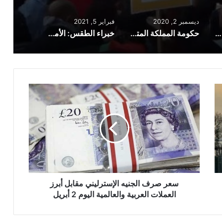
ديسمبر 2, 2020
فبراير 5, 2021
اشتباكات عنيفة بين نشطاء مؤيدين للفلسطينيين وآخرين مؤيدين للاحتلال الإسرائيلي في لندن
حكومة المملكة المتحدة تفتح نظام الهجرة الجديد القائم على النقاط
خبراء الطقس: الأمطار والثلوج ستستمر حتى الأسبوع المقبل في إنجلترا واسكتلندا
سعر
صرف
الجنيه
الإسترليني
مقابل
أبرز
العملات
العربية
والعالمية
اليوم
سعر صرف الجنيه الإسترليني مقابل أبرز
2
العملات العربية والعالمية اليوم 2 أبريل
أبريل