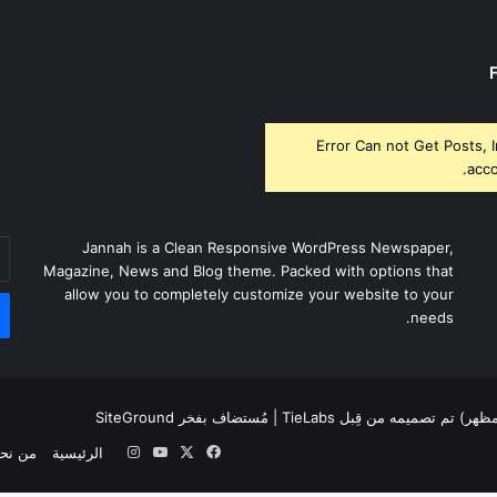
Error Can not Get Posts, 
acco
أد
Jannah is a Clean Responsive WordPress Newspaper,
بر
Magazine, News and Blog theme. Packed with options that
ال
allow you to completely customize your website to your
needs.
لمظهر) تم تصميمه من قِبل TieLabs
| مُستضاف بفخر
SiteGround
‫X
فيسبوك
‫YouTube
انستقرام
الرئيسية
من نح