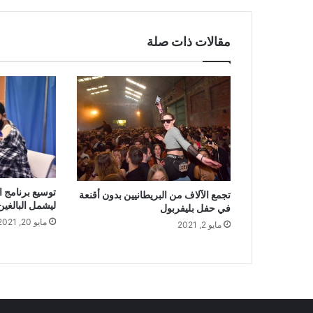
مقالات ذات صلة
توسيع برنامج ا
تجمع الآلاف من البريطانيين بدون أقنعة
ليشمل البالغين من 
في حفل بليفربول
مايو 20, 2021
مايو 2, 2021