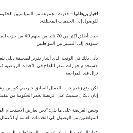
اخبار بريطانيا
– حذرت مجموعة من السياسيين الحكومة ا
للوصول إلى الخدمات المختلفة.
حيث أطلق أكثر من 70
ستؤدي إلى التمييز بين المواطنين.
يأتي ذلك في الوقت الذي أشار تقرير لصحيفة ديلي تل
لاستخدام جوازات سفر اللقاح في الأحداث الرياضية ف
تزال قيد المراجعة.
لكن وقع زعيم حزب العمال السابق جيريمي كوربين و
إيان دنكان سميث على عريضة تحذر الحكومة من تنفيذ
وتنص العريضة على ما يلي: “نحن نعارض الاستخدام المث
المواطنين من الوصول إلى الخدمات العامة أو الأعمال ا
كما قال عضو البرلمان عن حزب المحافظين، السير جراه