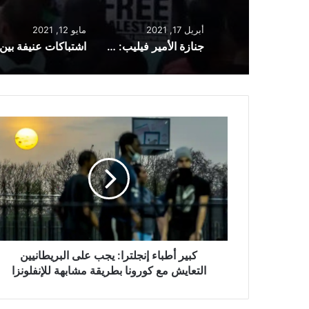
أبريل 17, 2021
مايو 12, 2021
جنازة الأمير فيليب: الملكة تصل إلى كنيسة سانت جورج قبل دقيقة الصمت الوطني (صور)
كبير
أطباء
إنجلترا:
يجب
على
البريطانيين
التعايش
مع
كورونا
بطريقة
كبير أطباء إنجلترا: يجب على البريطانيين
مشابهة
التعايش مع كورونا بطريقة مشابهة للإنفلونزا
للإنفلونزا