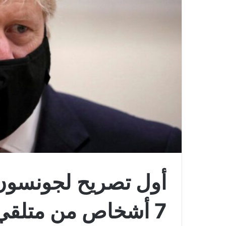
أول تصريح لجونسون
7 أشخاص من متلقي لقاح أسترازينيكا