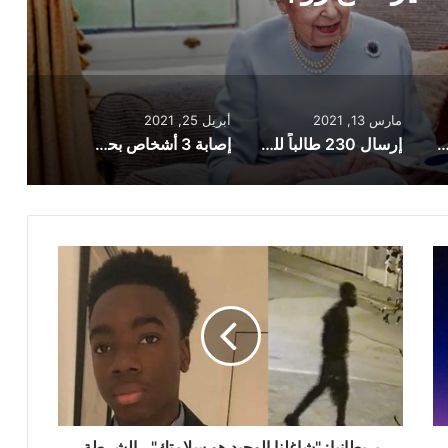
انوية بإنجلترا
مارس 13, 2021
أبريل 25, 2021
أمير فيليب الأخيرة مع زوجته الملكة
إرسال 230 طالباً للعزل بعد اكتشاف إصابات بكورونا في مدرسة ثانوية بإنجلترا
إصابة 3 أشخاص بحروق خطيرة جراء انفجار في حانة بإنجلترا
بريطانيا:
"شاغلنا
الوحيد
هو
سلامتك"..
الشرطة
تناشد
الطالب
المفقود
منذ
بريطانيا: "شاغلنا الوحيد هو سلامتك".. الشرطة