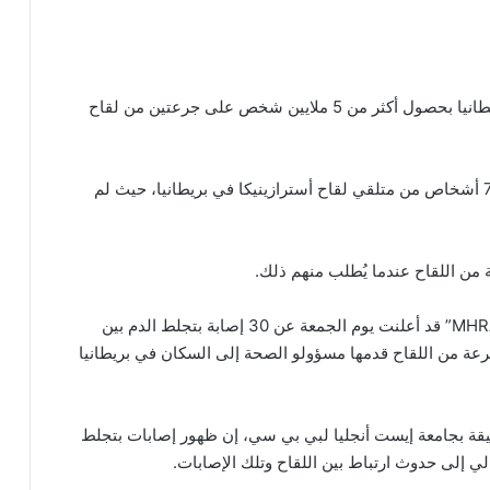
– أشاد بوريس جونسون، رئيس وزراء بريطانيا بحصول أكثر من 5 ملايين شخص على جرعتين من لقاح
7 أشخاص من متلقي لقاح أسترازينيكا في بريطانيا، حيث لم
من اللقاح عندما يُطلب منهم ذلك.
وكانت وكالة تنظيم الأدوية ومنتجات الرعاية الصحية “MHRA” قد أعلنت يوم الجمعة عن 30 إصابة بتجلط الدم بين
رازينيكا، وذلك من إجمالي 18 مليون جرعة من اللقاح قدمها مسؤولو الصحة إلى السكان في بريطانيا
دقيقة بجامعة إيست أنجليا لبي بي سي، إن ظهور إصابات بتجلط
لي إلى حدوث ارتباط بين اللقاح وتلك الإصابات.