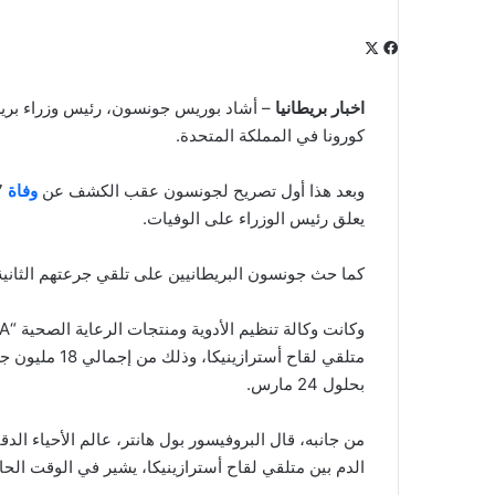
‫X
فيسبوك
لينكدإن
‫Pocket
بينتيريست
Odnoklassniki
اخبار بريطانيا
كورونا في المملكة المتحدة.
وبعد هذا أول تصريح لجونسون عقب الكشف عن
وفاة
يعلق رئيس الوزراء على الوفيات.
كما حث جونسون البريطانيين على تلقي جرعتهم الثانية 
متلقي لقاح أست
بحلول 24 مارس.
من جانبه، قال البروفيسور بول هانتر، عالم الأحياء ال
الدم بين متلقي لقاح أسترازينيكا، يشير في الوقت الحا