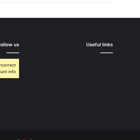
Follow us
Useful links
Incorrect
unt info.