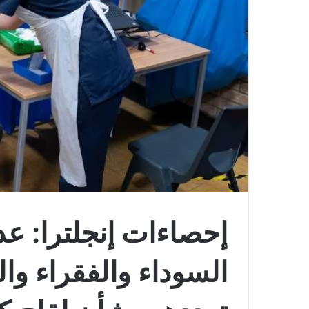
إحصاءات إنجلترا: عد
السوداء والفقراء وا