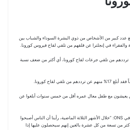
رونا
أبلغ عدد كبير من الأشخاص من ذوي البشرة السوداء والشباب بين
لبريطانيين السود، أبلغ 44% منهم عن ترددهم من تلقي جرعات لقاح كورونا، أي أكثر من ضعف نسبة
الوطني أن 16% من الآباء الذين يعيشون مع طفل معال عمره أقل من خمس سنوات أبلغوا عن
على الرغم من هذه الإحصاءات، قال تيم فيزارد، محلل في ONS: “خلال الأشهر الثلاثة الماضية، رأينا أن الناس أصبحوا
أكثر من تسعة من كل عشرة بالغين إنهم سيحصلون عليها إذا