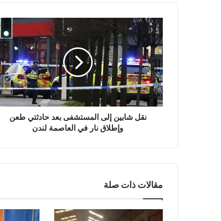
نقل
شابين
إلى
المستشفى
بعد
حادثتي
طعن
وإطلاق
نار
في
نقل شابين إلى المستشفى بعد حادثتي طعن
العاصمة
وإطلاق نار في العاصمة لندن
لندن
مقالات ذات صلة