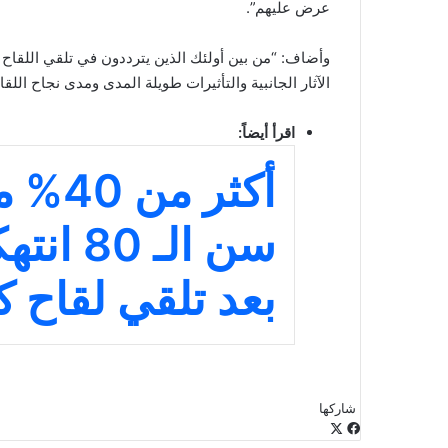
عرض عليهم”.
وأضاف: “من بين أولئك الذين يترددون في تلقي اللقاح 
الآثار الجانبية والتأثيرات طويلة المدى ومدى نجاح اللقا
اقرأ أيضاً:
أكثر 
سن الـ 
بعد تلقي لقاح ك
شاركها
‫X
فيسبوك
لينكدإن
طباعة
بينتيريست
‫Pocket
مشاركة
Odnoklassniki