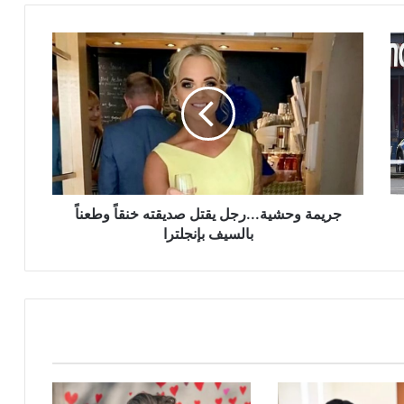
جريمة
وحشية...رجل
يقتل
صديقته
خنقاً
وطعناً
بالسيف
بإنجلترا
جريمة وحشية...رجل يقتل صديقته خنقاً وطعناً
بالسيف بإنجلترا