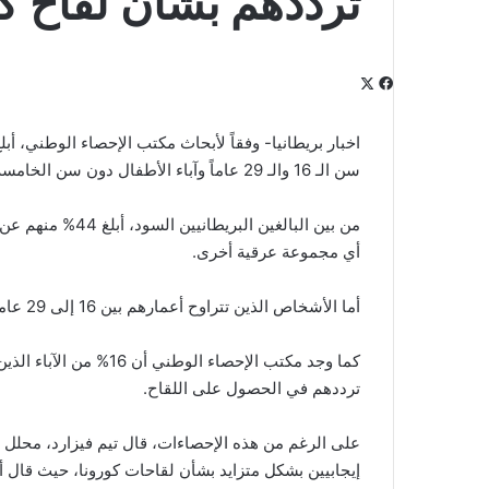
ترددهم بشأن لقاح كو
‫X
فيسبوك
لينكدإن
‫Pocket
بينتيريست
Odnoklassniki
اخبار بريطانيا- وفقاً لأبحاث مكتب الإحصاء الوطني، 
سن الـ 16 والـ 29 عاماً وآباء الأطفال دون سن الخامسة والفقراء في إنجلترا عن قلقهم من تلقي لقاح فيروس كورونا.
من بين البالغين ا
أي مجموعة عرقية أخرى.
أما الأشخاص الذين تتراوح أعمارهم بين 16 إلى 29 عاماً فقد أبلغ 17% منهم عن ترددهم من تلقي لقاح كورونا.
كما وجد مكتب الإحصاء 
ترددهم في الحصول على اللقاح.
إيجابيين بشكل متزايد بشأن لقاحات كورونا، حيث قال 