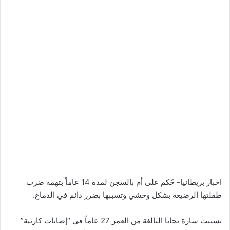
اخبار بريطانيا- حُكم على أم بالسجن لمدة 14 عاماً بتهمة ضرب
طفلتها الرضيعة بشكل وحشي وتسببها بضرر دائم في الدماغ.
تسببت سارة نجابا البالغة من العمر 27 عاماً في “إصابات كارثية”