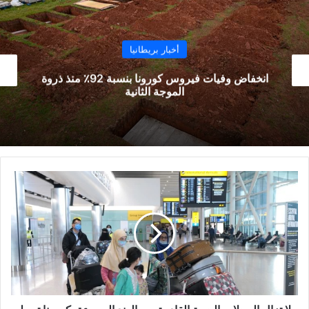
أخبار بريطانيا
انخفاض وفيات فيروس كورونا بنسبة 92٪ منذ ذروة
تكليف ال
الموجة الثانية
لا
تزال
الرحلات
الجوية
القادمة
من
الهند
الموبوءة
بكورونا
تهبط