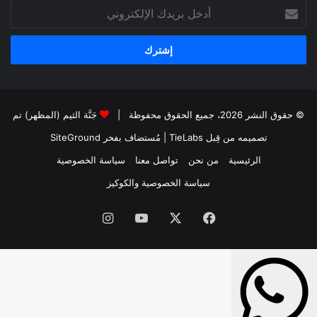
أدخل
بريدك
الإلكتروني
© حقوق النشر 2026، جميع الحقوق محفوظة |
جَنَّة الثيم (المظهر) تم
تصميمه من قِبل TieLabs
| مُستضاف بفخر
SiteGround
الرئيسية
من نحن
تواصل معنا
سياسة الخصوصية
سياسة الخصوصية والكوكيز
فيسبوك
‫X
‫YouTube
انستقرام