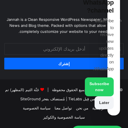
WhatsApp
channel?
Jannah is a Clean Responsive WordPress Newspaper, Magazine,
Subscribe
News and Blog theme. Packed with options that allow you to
to
completely customize your website to your needs.
receive
new
أدخل
updates
بريدك
directly
الإلكتروني
on
WhatsApp.
Subscribe
now
© حقوق النشر 2026، جميع الحقوق محفوظة |
جَنَّة الثيم (المظهر) تم
تصميمه من قِبل TieLabs
| مُستضاف بفخر
SiteGround
Later
الرئيسية
من نحن
تواصل معنا
سياسة الخصوصية
سياسة الخصوصية والكوكيز