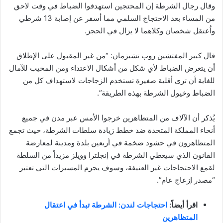
وقال رجال الشرطة إن المحتجين استهدفوا الضباط في وقت لاحق
من المساء بعد الاحتجاج السلمي مما أسفر عن إصابة 13 شرطي
واُعتقل شخصان وكلاهما لا يزال في الحجز.
قال كبير المفتشين روب تشيزمان: “من غير المقبول على الإطلاق
أن يتعرض الضباط لأي شكل من أشكال الاعتداء ومن المخيب للآمال
للغاية أن ترى أقلية صغيرة تستخدم الزجاجات لاستهداف كل من
الضباط وخيول الشرطة بهذه الطريقة”.
يُذكر أن الآلاف من المتظاهرين خرجوا الأمس عبر مدن في جميع
أنحاء المملكة المتحدة ضد خطط زيادة سلطات الشرطة، حيث تجمع
المتظاهرون في حشود ضخمة في أربعين بلدة ومدينة لمعارضة
القانون الذي سيعطي الشرطة في إنجلترا وويلز مزيداً من السلطة
لقمع الاحتجاجات غير العنيفة، وسوف يجرم المسيرات التي تعتبر
“مصدر إزعاج عام”.
اقرأ أيضاً:
احتجاجات لندن: الشرطة تبدأ في اعتقال
المتظاهرين