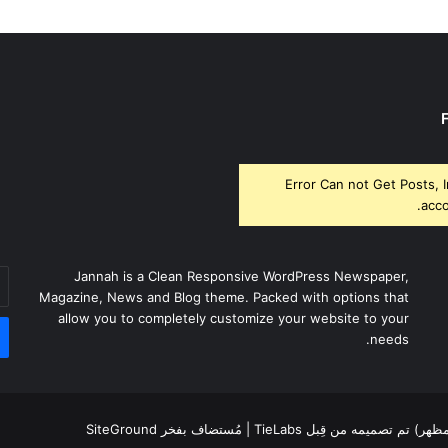
Error Can not Get Posts, 
acco
أد
Jannah is a Clean Responsive WordPress Newspaper,
بر
Magazine, News and Blog theme. Packed with options that
ال
allow you to completely customize your website to your
needs.
لمظهر) تم تصميمه من قِبل TieLabs
| مُستضاف بفخر
SiteGround