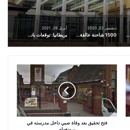
ديسمبر 22, 2020
أبريل 29, 2021
ويلز: عزل 80 تلميذا في مدرسة ابتدائية بسبب كورونا
1500 شاحنة عالقة على الحدود بين فرنسا وبريطانيا بانتظار إجراء اختبارات كورونا للسائقين
بريطانيا: توقعات بانهيار نظام اختبارات كورونا عند استئناف السفر الدولي الترفيهي
فتح
تحقيق
بعد
وفاة
صبي
داخل
مدرسته
في
برمنغهام
فتح تحقيق بعد وفاة صبي داخل مدرسته في
برمنغهام