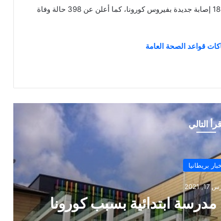
جدير بالذكر أن المملكة المتحدة سجلت يوم الأحد 18662 إصابة جديدة بفيروس كورونا، كما أعلن عن 398 حالة وفاة
كات قواعد الصحة العامة
قرأ التالي
بار بريطانيا
22, 2020
لى الحدود بين فرنسا وبريطانيا
بارات كورونا للسائقين