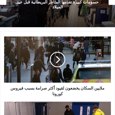
عالم بريطاني يحذر من ارتفاع إصابات كورونا مجددا
ملايين
السكان
يخضعون
لقيود
أكثر
صرامة
بسبب
فيروس
كورونا
ملايين السكان يخضعون لقيود أكثر صرامة بسبب فيروس
كورونا
إنشاء
مراكز
للإجلاء