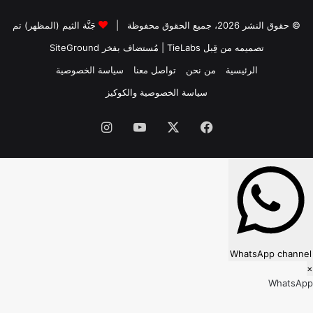
© حقوق النشر 2026، جميع الحقوق محفوظة |
جَنَّة الثيم (المظهر) تم
تصميمه من قِبل TieLabs
| مُستضاف بفخر
SiteGround
الرئيسية
من نحن
تواصل معنا
سياسة الخصوصية
سياسة الخصوصية والكوكيز
فيسبوك
‫X
‫YouTube
انستقرام
WhatsApp channel
×
WhatsApp
Follow our WhatsApp channel?