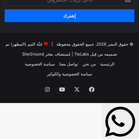
بريدك
الإلكتروني
© حقوق النشر 2026، جميع الحقوق محفوظة |
جَنَّة الثيم (المظهر) تم
تصميمه من قِبل TieLabs
| مُستضاف بفخر
SiteGround
الرئيسية
من نحن
تواصل معنا
سياسة الخصوصية
سياسة الخصوصية والكوكيز
فيسبوك
‫X
‫YouTube
انستقرام