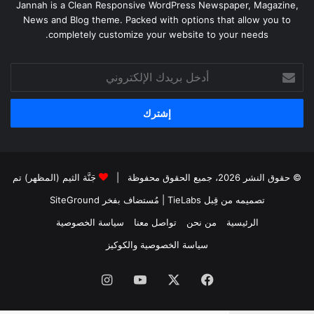
Jannah is a Clean Responsive WordPress Newspaper, Magazine,
News and Blog theme. Packed with options that allow you to
completely customize your website to your needs.
أدخل
بريدك
الإلكتروني
© حقوق النشر 2026، جميع الحقوق محفوظة |
جَنَّة الثيم (المظهر) تم
تصميمه من قِبل TieLabs
| مُستضاف بفخر
SiteGround
الرئيسية
من نحن
تواصل معنا
سياسة الخصوصية
سياسة الخصوصية والكوكيز
فيسبوك
‫X
‫YouTube
انستقرام