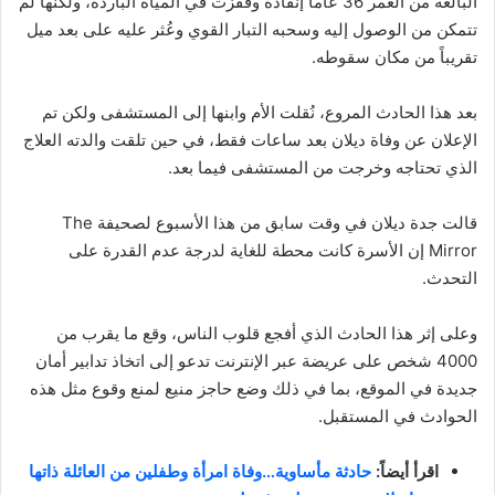
البالغة من العمر 36 عاماً إنقاذه وقفزت في المياه الباردة، ولكنها لم
تتمكن من الوصول إليه وسحبه التبار القوي وعُثر عليه على بعد ميل
تقريباً من مكان سقوطه.
بعد هذا الحادث المروع، نُقلت الأم وابنها إلى المستشفى ولكن تم
الإعلان عن وفاة ديلان بعد ساعات فقط، في حين تلقت والدته العلاج
الذي تحتاجه وخرجت من المستشفى فيما بعد.
قالت جدة ديلان في وقت سابق من هذا الأسبوع لصحيفة The
Mirror إن الأسرة كانت محطة للغاية لدرجة عدم القدرة على
التحدث.
وعلى إثر هذا الحادث الذي أفجع قلوب الناس، وقع ما يقرب من
4000 شخص على عريضة عبر الإنترنت تدعو إلى اتخاذ تدابير أمان
جديدة في الموقع، بما في ذلك وضع حاجز منيع لمنع وقوع مثل هذه
الحوادث في المستقبل.
اقرأ أيضاً:
حادثة مأساوية…وفاة امرأة وطفلين من العائلة ذاتها