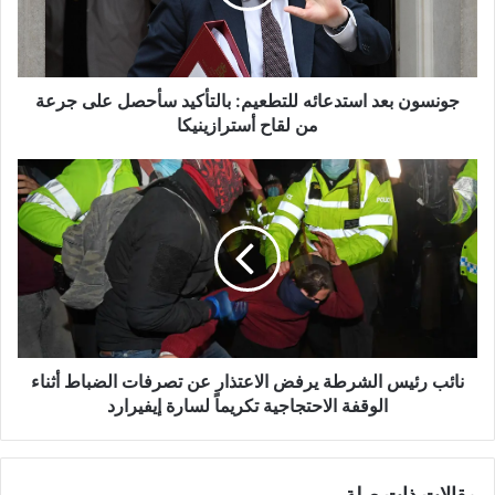
سأحصل
على
جرعة
من
لقاح
جونسون بعد استدعائه للتطعيم: بالتأكيد سأحصل على جرعة
أسترازينيكا
من لقاح أسترازينيكا
نائب
رئيس
الشرطة
يرفض
الاعتذار
عن
تصرفات
الضباط
أثناء
الوقفة
نائب رئيس الشرطة يرفض الاعتذار عن تصرفات الضباط أثناء
الاحتجاجية
الوقفة الاحتجاجية تكريماً لسارة إيفيرارد
تكريماً
لسارة
إيفيرارد
مقالات ذات صلة