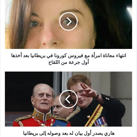
معاناة
امرأة
مع
فيروس
كورونا
في
بريطانيا
بعد
أخذها
انتهاء معاناة امرأة مع فيروس كورونا في بريطانيا بعد أخذها
أول
أول جرعة من اللقاح
جرعة
من
هاري
اللقاح
يصدر
أول
بيان
له
بعد
وصوله
إلى
بريطانيا
هاري يصدر أول بيان له بعد وصوله إلى بريطانيا