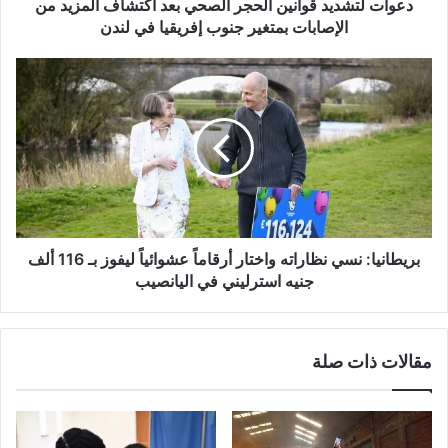
الإصابات
دعوات لتشديد قوانين الحجر الصحي بعد اكتشاف المزيد من
بمتغير
الإصابات بمتغير جنوب إفريقيا في لندن
جنوب
إفريقيا
بريطانيا:
في
نسي
لندن
نظاراته
واختار
أرقاماً
عشوائياً
ليفوز
بـ
116
ألف
بريطانيا: نسي نظاراته واختار أرقاماً عشوائياً ليفوز بـ 116 ألف
جنيه
جنيه استرليني في اليانصيب
استرليني
في
اليانصيب
مقالات ذات صلة