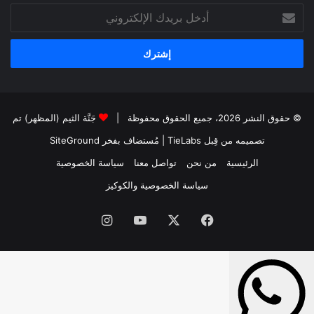
أدخل
بريدك
الإلكتروني
© حقوق النشر 2026، جميع الحقوق محفوظة |
جَنَّة الثيم (المظهر) تم
تصميمه من قِبل TieLabs
| مُستضاف بفخر
SiteGround
الرئيسية
من نحن
تواصل معنا
سياسة الخصوصية
سياسة الخصوصية والكوكيز
فيسبوك
‫X
‫YouTube
انستقرام