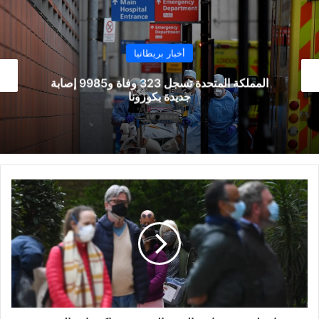
أخبار بريطانيا
المملكة المتحدة تسجل 323 وفاة و9985 إصابة
454 قتيلاً
دعوات
لتشديد
قوانين
الحجر
الصحي
بعد
اكتشاف
المزيد
من