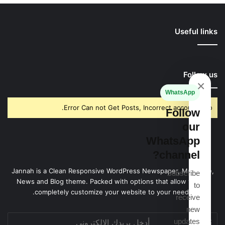
Useful links
Follow us
×
WhatsApp
Error Can not Get Posts, Incorrect account info.
Follow
our
WhatsApp
channel?
Jannah is a Clean Responsive WordPress Newspaper, Magazine,
Subscribe
News and Blog theme. Packed with options that allow you to
to
completely customize your website to your needs.
receive
new
أدخل
updates