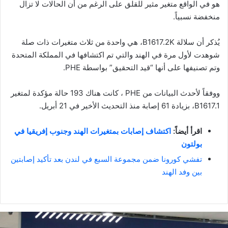
هو في الواقع متغير مثير للقلق على الرغم من أن الحالات لا تزال
منخفضة نسبياً.
يُذكر أن سلالة B1617.2K، هي واحدة من ثلاث متغيرات ذات صلة
شوهدت لأول مرة في الهند والتي تم اكتشافها في المملكة المتحدة
وتم تصنيفها على أنها “قيد التحقيق” بواسطة PHE.
ووفقاً لأحدث البيانات من PHE ، كانت هناك 193 حالة مؤكدة لمتغير
B1617.1، بزيادة 61 إصابة منذ التحديث الأخير في 21 أبريل.
اقرأ أيضاً:
اكتشاف إصابات بمتغيرات الهند وجنوب إفريقيا في
بولتون
تفشي كورونا ضمن مجموعة السبع في لندن بعد تأكيد إصابتين
بين وفد الهند