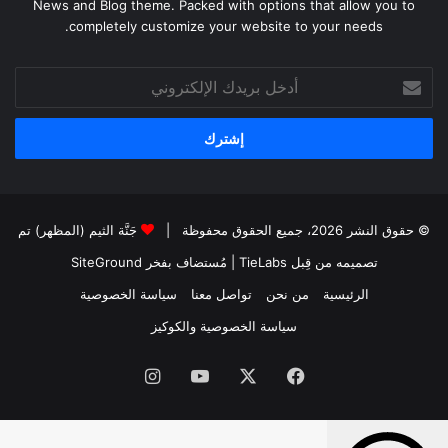
News and Blog theme. Packed with options that allow you to
completely customize your website to your needs.
أدخل
بريدك
الإلكتروني
© حقوق النشر 2026، جميع الحقوق محفوظة |
جَنَّة الثيم (المظهر) تم
تصميمه من قِبل TieLabs
| مُستضاف بفخر
SiteGround
الرئيسية
من نحن
تواصل معنا
سياسة الخصوصية
سياسة الخصوصية والكوكيز
فيسبوك
‫X
‫YouTube
انستقرام