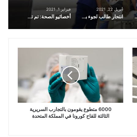
أبريل 22, 2021
فبراير 1, 2021
 الرعاية الصحية والاجتماعية في إيرلندا الشمالية
انتحار طالب لجوء بسبب الظروف المعيشية السيئة التي عاشها في مدينة هال الإنجليزية
أخصائيو الصحة: تم تطعيم جميع المقيمين في دور الرعاية بإنجلترا
6000
متطوع
يقومون
بالتجارب
السريرية
الثالثة
للقاح
كورونا
في
المملكة
6000 متطوع يقومون بالتجارب السريرية
المتحدة
الثالثة للقاح كورونا في المملكة المتحدة