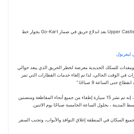
توجه أكثر من 70 من رجال الإطفاء إلى شارع Upper Castle Street بعد اندلاع حريق في ضمار Go-Kart بجوار خط
 ليفربول
رن ريل على موقع تويتر: “حوالي 8000 إطار ومعدات للسكك الحديدية معرضة لخطر الحريق الذي يبعد حوالي
ارات في الوقت الحالي، لذا تم إلغاء خدمات القطارات التي تمر
 حتى الساعة 9 صباحًا.”
وقالت West Yorkshire Fire and Rescue Service ، إنه تم نشر 15 سيارة إطفاء من جميع أنحاء المقاطعة ومنصتين
 المدينة ، بحلول الساعة الخامسة صباحًا يوم الاثنين.
يع السكان في المنطقة إغلاق النوافذ والأبواب، وتجنب السفر