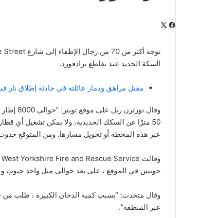
‫X
فيسبوك
لينكدإن
‫Pocket
بينتيريست
Odnoklassniki
السكة الحديد عند تقاطع برادفورد.
مقتل مراهق ودمار عائلته في حادثة إطلاق نار في
وقال نورث
50 مترًا عن السكك الحديدية، ولا يمكن تشغيل أي قط
عبر هذه المحطة أو تحويل مسارها. ومن المتوقع حدوث انقطاع
جويتين في الموقع ، على بعد حوالي ميل واحد جنوب وسط
وقال متحدث: “بسبب كمية الدخان الكبيرة ، طلب من جم
عبر المنطقة”.