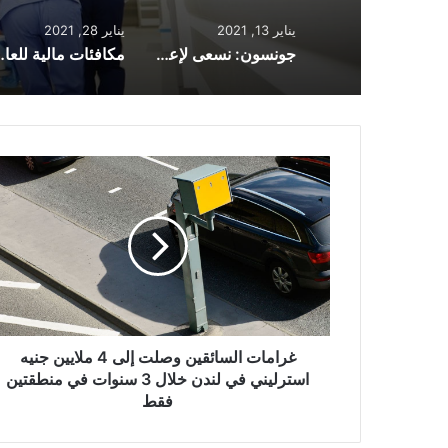
يناير 13, 2021
يناير 28, 2021
جونسون: نسعى لإعطاء مليوني جرعة من لقاح AstraZeneca في الأسبوع
مكافئات مالية للعاملين في مجال
غرامات
السائقين
وصلت
إلى
4
ملايين
جنيه
استرليني
في
لندن
غرامات السائقين وصلت إلى 4 ملايين جنيه
خلال
استرليني في لندن خلال 3 سنوات في منطقتين
3
فقط
سنوات
في