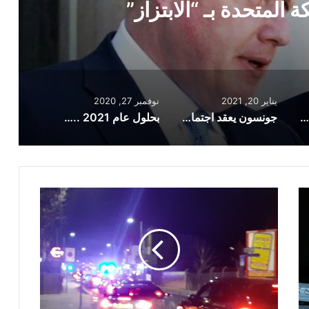
 عاصفة كريستوف
يناير 20, 2021
نوفمبر 27, 2020
فرنسا تتهم المملكة المتحدة بـ “الابتزاز”
جونسون يعقد اجتماعاً عاجلاً مع حكومته لمناقشة وضع البلاد بعد عاصفة كريستوف
بحلول عام 2021 .. اسكتلندا تنوي إجراء استفتاء جديد حول الاستقلال
مقتل
مراهق
يبلغ
19
عاماً
خارج
محطة
مترو