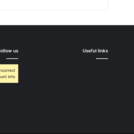
Follow us
Useful links
Incorrect
unt info.