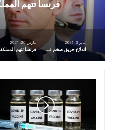
البلاد بعد
يناير 3, 2021
مارس 26, 2021
اندلاع حريق ضخم في مصنع في برادفورد وإخلاء المنازل المجاورة
لقاح
Pfizer
فعال
بنسبة
94%
للأشخاص
فوق
65