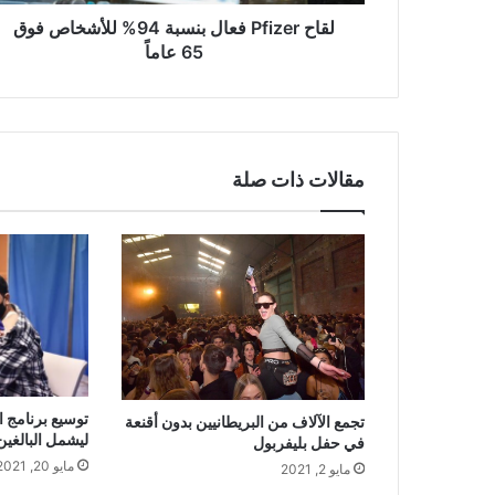
عاماً
لقاح Pfizer فعال بنسبة 94% للأشخاص فوق
65 عاماً
مقالات ذات صلة
توسيع برنامج ا
تجمع الآلاف من البريطانيين بدون أقنعة
ليشمل البالغين من 
في حفل بليفربول
مايو 20, 2021
مايو 2, 2021