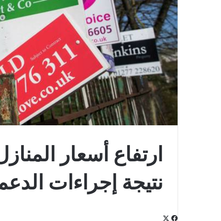
ارتفاع أسعار المناز
نتيجة إجراءات الدعم
‫X
فيسبوك
لينكدإن
‫Pocket
بينتيريست
Odnoklassniki