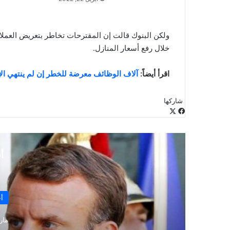
ولكن البنوك قالت إن المقترحات تخاطر بتعريض العملاء 
خلال رفع أسعار المنازل.
اقرأ أيضاً:
آلاف الوظائف معرضة للخطر إن لم ينتهي الإ
شاركها
‫X
فيسبوك
لينكدإن
طباعة
بينتيريست
‫Pocket
مشاركة
Odnoklassniki
عبر
البريد
أ
أخ
يناير 
جونسون يعقد اجتماعاً عا