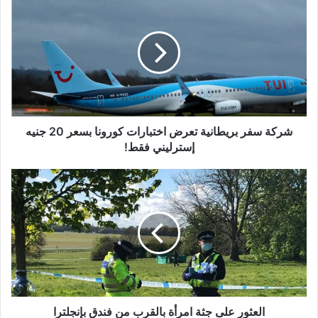
سفر
بريطانية
تعرض
اختبارات
كورونا
بسعر
20
جنيه
إسترليني
شركة سفر بريطانية تعرض اختبارات كورونا بسعر 20 جنيه
فقط!
إسترليني فقط!
العثور
على
جثة
امرأة
بالقرب
من
فندق
بإنجلترا
العثور على جثة امرأة بالقرب من فندق بإنجلترا