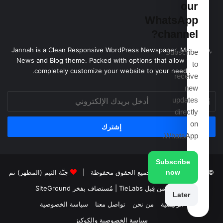
our
WhatsApp
channel?
Jannah is a Clean Responsive WordPress Newspaper, Magazine,
Subscribe
News and Blog theme. Packed with options that allow you to
to
completely customize your website to your needs.
receive
new
أدخل
updates
بريدك
directly
الإلكتروني
on
WhatsApp.
Subscribe
© حقوق النشر 2026، جميع الحقوق محفوظة |
جَنَّة الثيم (المظهر) تم
now
تصميمه من قِبل TieLabs
| مُستضاف بفخر
SiteGround
Later
الرئيسية
من نحن
تواصل معنا
سياسة الخصوصية
سياسة الخصوصية والكوكيز