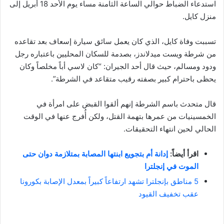
استدعاء الضباط حوالي الساعة الثامنة مساء يوم الأحد 18 أبريل إلى
منزل كايل.
تسببت وفاة كايل، الذي كان يعمل سائق سيارة إسعاف بعد تقاعده
من شرطة ويست ميدلاندز، بصدمة للسكان المحليين باعتباره رجل
ودود ومسالم، حيث قال أحد الجيران: “كان لاسي أباً مخلصاً وكان
يحظى باحترام كبير بصفته رقيب متقاعد في الشرطة”.
قال متحدث باسم الشرطة إنهم ألقوا القبض على امرأة في
الخمسينيات من عمرها بتهمة القتل، ولكن أُفرج عنها في الوقت
الحالي لحين انتهاء التحقيقات.
اقرأ أيضاً:
إدانة أم بتجويع ابنتها المصابة بمتلازمة دوان حتى
الموت في إنجلترا
5 مناطق بإنجلترا تشهد ارتفاعاً كبيراً بمعدل الإصابة بكورونا
عقب تخفيف القيود