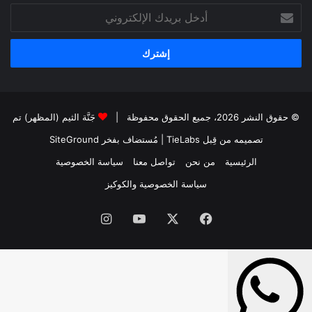
أدخل
بريدك
الإلكتروني
© حقوق النشر 2026، جميع الحقوق محفوظة |
جَنَّة الثيم (المظهر) تم
تصميمه من قِبل TieLabs
| مُستضاف بفخر
SiteGround
الرئيسية
من نحن
تواصل معنا
سياسة الخصوصية
سياسة الخصوصية والكوكيز
فيسبوك
‫X
‫YouTube
انستقرام