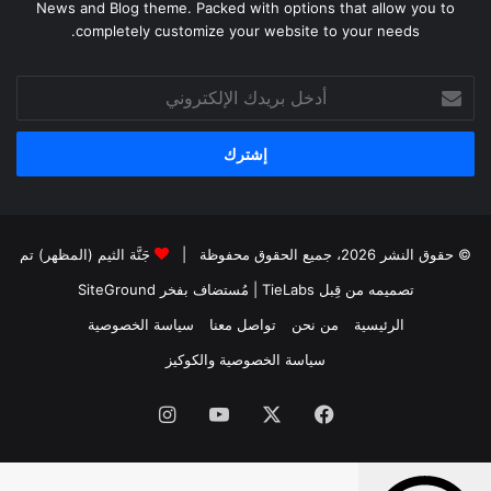
News and Blog theme. Packed with options that allow you to
completely customize your website to your needs.
أدخل
بريدك
الإلكتروني
© حقوق النشر 2026، جميع الحقوق محفوظة |
جَنَّة الثيم (المظهر) تم
تصميمه من قِبل TieLabs
| مُستضاف بفخر
SiteGround
الرئيسية
من نحن
تواصل معنا
سياسة الخصوصية
سياسة الخصوصية والكوكيز
فيسبوك
‫X
‫YouTube
انستقرام