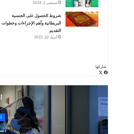
سبتمبر 2, 2024
شروط الحصول على الجنسية
البريطانية وأهم الإجراءات وخطوات
التقديم
أبريل 22, 2022
شاركها
‫X
فيسبوك
لينكدإن
طباعة
بينتيريست
‫Pocket
مشاركة
Odnoklassniki
عبر
البريد
أ