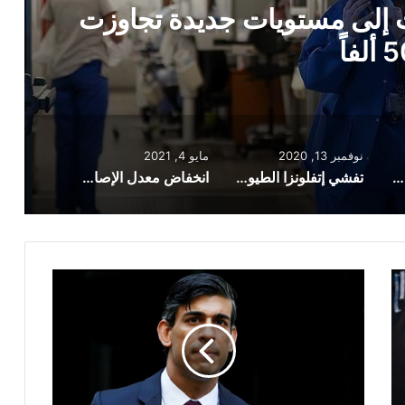
لطيور في المملكة المتحدة يؤدي إلى
يود جديدة على المزارع
نوفمبر 13, 2020
مايو 4, 2021
قلق بالغ مع ارتفاع الحالات إلى مستويات جديدة تجاوزت 50 ألفاً
تفشي إتفلونزا الطيور في المملكة المتحدة يؤدي إلى فرض قيود جديدة على المزارع
انخفاض معدل الإصابة بكورونا بنسبة 98% في لندن منذ ذروة الموجة الثانية
عجز
الحكومة
البريطانية
يصل
إلى
مستوى
قياسي