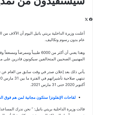
سيستفيدون من تمديد
‫X
فيسبوك
لينكدإن
‫Pocket
بينتيريست
Odnoklassniki
أعلنت وزيرة الداخلية بريتي باتيل اليوم أن الآلاف من 
عام بدون رسوم وتكاليف.
وهذا يعني أن أكثر من 6000 طبيباً
المهنيين الصحيين المتحالفين سيكونون قادرين على م
يأتي ذلك بعد إعلان صدر في وقت سابق من العام عن تم
أكتوبر 2020 حتى 31 مارس 2021.
لقاحات الإنفلونزا ستكون مجانية لمن هم فوق 
قالت وزيرة الداخلية بريتي باتيل: ” نحن ندرك المساع