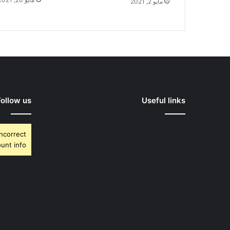
مايو 2, 2021
Follow us
Useful links
Incorrect
unt info.