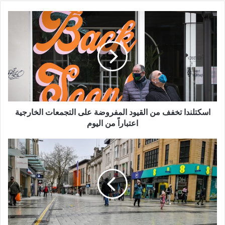
اسكتلندا
تخفف
من
القيود
المفروضة
على
التجمعات
الخارجية
اعتباراً
من
اسكتلندا تخفف من القيود المفروضة على التجمعات الخارجية
اليوم
اعتباراً من اليوم
تفاصيل
خطة
تخفيف
قيود
الإغلاق
المفروضة
على
ويلز