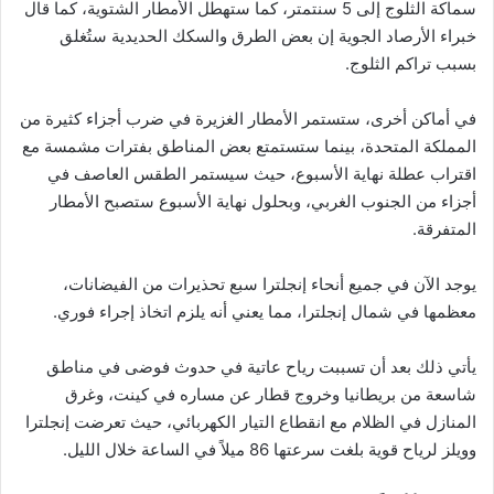
سماكة الثلوج إلى 5 سنتمتر، كما ستهطل الأمطار الشتوية، كما قال
خبراء الأرصاد الجوية إن بعض الطرق والسكك الحديدية ستُغلق
بسبب تراكم الثلوج.
في أماكن أخرى، ستستمر الأمطار الغزيرة في ضرب أجزاء كثيرة من
المملكة المتحدة، بينما ستستمتع بعض المناطق بفترات مشمسة مع
اقتراب عطلة نهاية الأسبوع، حيث سيستمر الطقس العاصف في
أجزاء من الجنوب الغربي، وبحلول نهاية الأسبوع ستصبح الأمطار
المتفرقة.
يوجد الآن في جميع أنحاء إنجلترا سبع تحذيرات من الفيضانات،
معظمها في شمال إنجلترا، مما يعني أنه يلزم اتخاذ إجراء فوري.
يأتي ذلك بعد أن تسببت رياح عاتية في حدوث فوضى في مناطق
شاسعة من بريطانيا وخروج قطار عن مساره في كينت، وغرق
المنازل في الظلام مع انقطاع التيار الكهربائي، حيث تعرضت إنجلترا
وويلز لرياح قوية بلغت سرعتها 86 ميلاً في الساعة خلال الليل.