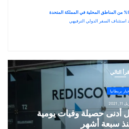
ند استئناف السفر الدولي الترفيهي
قرأ التالي
أخبار بريطانيا
أبريل 11, 2021
“اكتشاف مأساوي”.. مواطن يعثر على ط
بجوار متجر بقالة