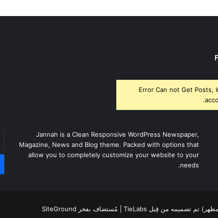
Error Can not Get Posts, 
acco
أد
Jannah is a Clean Responsive WordPress Newspaper,
بر
Magazine, News and Blog theme. Packed with options that
ال
allow you to completely customize your website to your
needs.
لمظهر) تم تصميمه من قِبل TieLabs
| مُستضاف بفخر
SiteGround