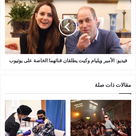
فيديو:
الأمير
ويليام
وكيت
يطلقان
قناتهما
الخاصة
على
يوتيوب
فيديو: الأمير ويليام وكيت يطلقان قناتهما الخاصة على يوتيوب
مقالات ذات صلة