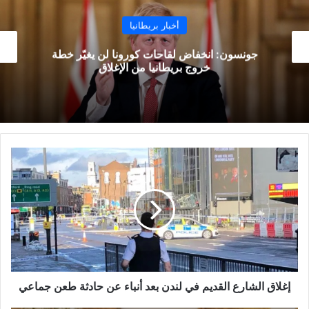
أخبار بريطانيا
المملكة المتحدة تختبر عقارا جديدا لعلاج فيروس
كورونا
إغلاق
الشارع
القديم
في
لندن
بعد
أنباء
عن
حادثة
طعن
إغلاق الشارع القديم في لندن بعد أنباء عن حادثة طعن جماعي
جماعي