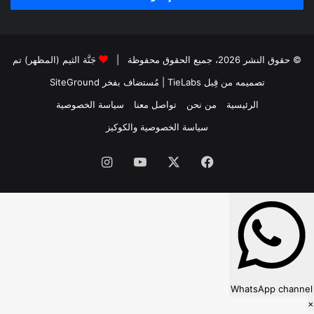
© حقوق النشر 2026، جميع الحقوق محفوظة |
جَنَّة الثيم (المظهر) تم
تصميمه من قِبل TieLabs
| مُستضاف بفخر
SiteGround
الرئيسية
من نحن
تواصل معنا
سياسة الخصوصية
سياسة الخصوصية والكوكيز
فيسبوك
‫X
‫YouTube
انستقرام
WhatsApp channel
×