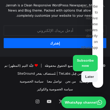
Jannah is a Clean Responsive WordPress Newspaper, Magazine,
Subscribe
News and Blog theme. Packed with options that allow you to
to
completely customize your website to your needs.
receive
new
أدخل
updates
بريدك
directly
الإلكتروني
on
WhatsApp.
Subscribe
now
© حقوق النشر 2026، جميع الحقوق محفوظة |
جَنَّة الثيم (المظهر) تم
تصميمه من قِبل TieLabs
| مُستضاف بفخر
SiteGround
Later
الرئيسية
من نحن
تواصل معنا
سياسة الخصوصية
سياسة الخصوصية والكوكيز
فيسبوك
‫X
‫YouTube
انستقرام
WhatsApp channel