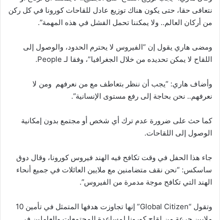
نتعافى حقا، حتى يكون هناك توزيع عادل للقاحات كورونا في كل ركن
من أركان العالم.. ولا يمكننا تحمل الفشل في هذه المهمة”.
ومضى هاري يقول إن “الفيروس لا يحترم الحدود، والوصول إلى
اللقاح لا يمكن تحديده من خلال الجغرافيا”، وفقا لـ People.
وأضاف هاري: “يجب أن ننظر بتعاطف مع من نعرفهم ومن لا
نعرفهم.. نحن بحاجة إلى رفع مستوى الإنسانية”.
كما حث على ضرورة عدم ترك أي شخص أو مجتمع بدون إمكانية
الوصول إلى اللقاحات.
جاء هذا الحفل في وقت تكافح فيه الهند فيروس كورونا، وقال دوق
ساسكس: “نحن نقف متضامنين مع ملايين العائلات في جميع أنحاء
الهند التي تكافح موجة مدمرة من الفيروس”.
وتقول “Global Citizen” إنها تجاوزت هدفها المتمثل في تأمين 10
ملايين جرعة من لقاح كورونا لمساعدة المجتمعات والعاملين في