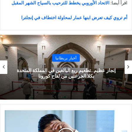
اقرأ أيضا:
الاتحاد الأوروبي يخطط للترحيب بالسياح الشهر المقبل
أم تروي كيف تعرض ابنها عمار لمحاولة اختطاف في إنجلترا
أخبار بريطانيا
إنجاز عظيم..تطعيم ربع البالغين في المملكة المتحدة
بكلا الجرعتين من لقاح كورونا
إنجلترا:
الأطباء
المبتدئين
يعملون