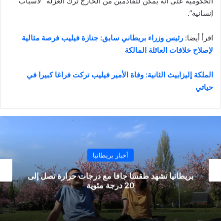
الحكومية على أنه يمكن للقادمين من الخارج ترك العزلة “لأسباب
إنسانية”.
اقرأ أيضا:
رئيس وزراء بريطاني سابق: جنازة فيليب فرصة مثالية
لإصلاح خلافات العائلة المالكة
الملكة إليزابيث الثانية: وفاة الأمير فيليب تركت فراغا كبيرا في
حياتي
أخبار بريطانيا
العلماء: شهر يناير قد يشهد ذروة حادة لتفشي المرض