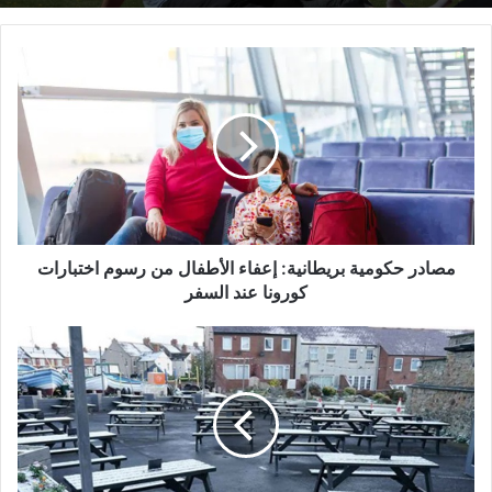
مصادر
حكومية
بريطانية:
إعفاء
الأطفال
من
رسوم
اختبارات
كورونا
عند
مصادر حكومية بريطانية: إعفاء الأطفال من رسوم اختبارات
السفر
كورونا عند السفر
بريطانيا:
ثلوج
ودرجات
حرارة
منخفضة
مع
إعادة