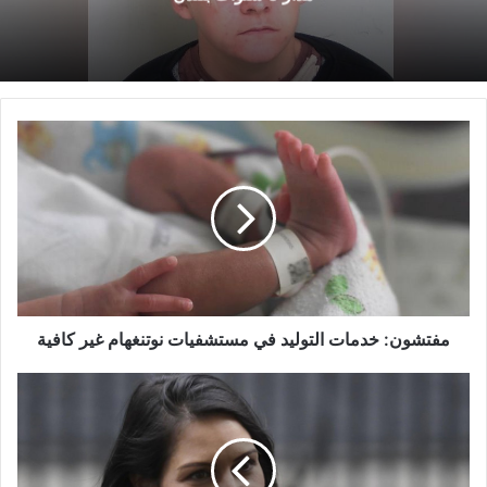
مفتشون:
خدمات
التوليد
في
مستشفيات
نوتنغهام
غير
كافية
مفتشون: خدمات التوليد في مستشفيات نوتنغهام غير كافية
حكومة
المملكة
المتحدة
تفتح
نظام