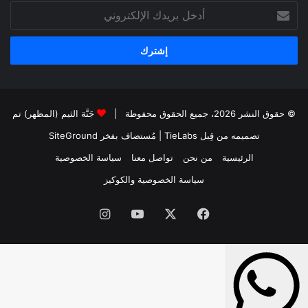
أدخل
بريدك
الإلكتروني
© حقوق النشر 2026، جميع الحقوق محفوظة |
جَنَّة الثيم (المظهر) تم
تصميمه من قِبل TieLabs
| مُستضاف بفخر
SiteGround
الرئيسية
من نحن
تواصل معنا
سياسة الخصوصية
سياسة الخصوصية والكوكيز
فيسبوك
‫X
‫YouTube
انستقرام