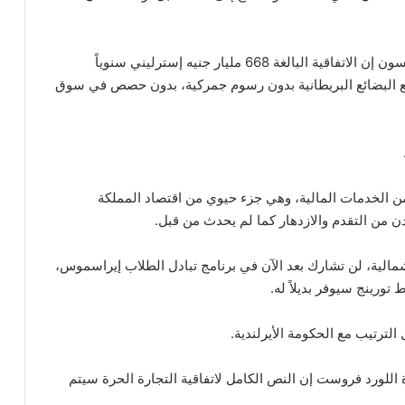
وفي التفاصيل ففي مؤتمره الصحفي، قال بوريس جونسون إن الاتفاقية البالغة 668 مليار جنيه إسترليني سنوياً
يع البضائع البريطانية بدون رسوم جمركية، بدون حصص في سوق
ن الخدمات المالية، وهي جزء حيوي من اقتصاد المملكة
 من التقدم والازدهار كما لم يحدث من قبل.
شمالية، لن تشارك بعد الآن في برنامج تبادل الطلاب إيراسموس،
تورينج سيوفر بديلاً له.
اللورد فروست إن النص الكامل لاتفاقية التجارة الحرة سيتم