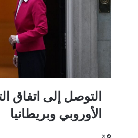
التوصل إلى اتفاق التج
الأوروبي وبريطانيا
‫X
فيسبوك
لينكدإن
‫Pocket
بينتيريست
Odnoklassniki