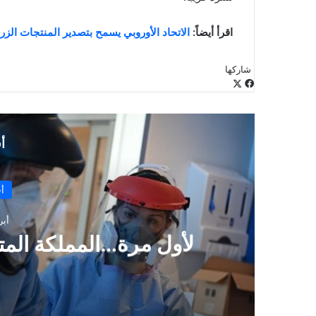
اقرأ أيضاً:
الاتحاد الأوروبي يسمح بتصدير المنتجات الزر
شاركها
‫X
فيسبوك
لينكدإن
طباعة
بينتيريست
‫Pocket
مشاركة
Odnoklassniki
عبر
البريد
أ
أ
فبراي
ر
نفسه في بداية