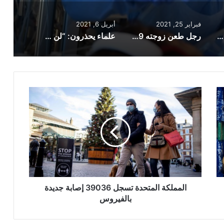
فبراير 25, 2021
أبريل 6, 2021
لأول مرة…المملكة المتحدة تسجل 77 إصابة بمتغير الهند
رجل طعن زوجته 39 مرة وابنته 38 مرة قبل أن يحرق نفسه في بداية الإغلاق بإنجلترا
علماء يحذرون: “لن تعود بريطانيا إلى الحياة الطبيعية بعد 21 يونيو”
المملكة
المتحدة
تسجل
39036
إصابة
جديدة
بالفيروس
المملكة المتحدة تسجل 39036 إصابة جديدة
بالفيروس