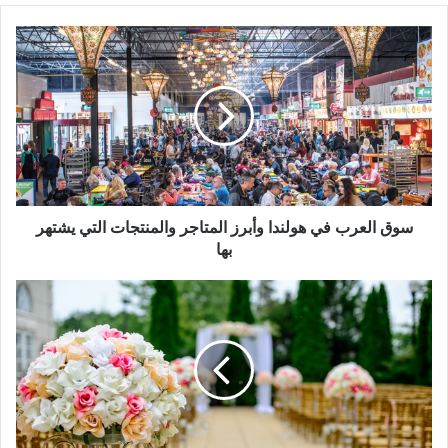
سوق
العرب
في
هولندا
وأبرز
المتاجر
والمنتجات
التي
يشتهر
بها
سوق العرب في هولندا وأبرز المتاجر والمنتجات التي يشتهر
بها
قانون
الزواج
في
هولندا:
الشروط
واﻹجراءات