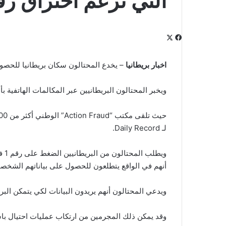
التي تزعم اختراق رق
‫X
فيسبوك
لينكدإن
‫Pocket
بينتيريست
Odnoklassniki
اخبار بريطانيا
– يخدع المحتالون سكان بريطانيا للحصول
ويخبر المحتالون البريطانيين عبر المكالمات الهاتفية بأ
لـ Daily Record.
ويط
أنهم في الواقع يتطلعون للحصول على بياناتهم الشخصي
ويدعي المحتالون أنهم يريدون البيانات لكي يتمكن ال
وقد يمكن ذلك المجرمين من ارتكاب عمليات احتيال باس