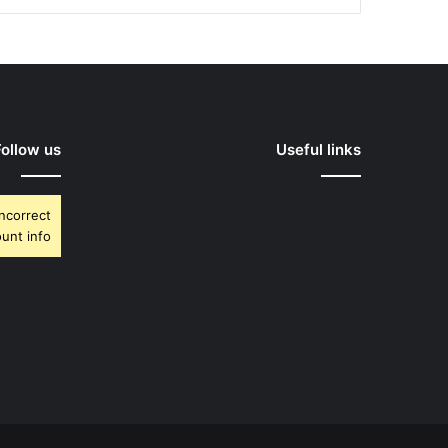
Follow us
Useful links
Incorrect
unt info.