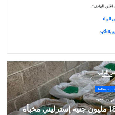
اغلق الهاتف”.
 الوباء
 بالتأكيد
قرأ التالي
بار بريطانيا
ل 7, 2021
دة: حصيلة الإصابات والوفيات