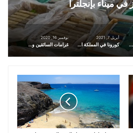
ساعة
أبريل 7, 2021
نوفمبر 16, 2020
مصادرة كوكايين بقيمة 184 مليون جنيه إسترليني مخبأة في شحنة موز في ميناء بإنجلترا
كورونا في المملكة المتحدة: حصيلة الإصابات والوفيات خلال آخر 24 ساعة
غرامات السائقين وصلت إلى 4 ملايين جنيه استرليني في لندن خلال 3 سنوات في منطقتين فقط
إسبانيا
ترفع
حظر
السفر
المفروض
على
البريطانيين