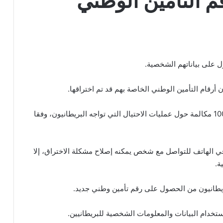
م التأمين الوطني
 على بياناتهم الشخصية.
ن أرقام التأمين الوطني الخاصة بهم قد تم اختراقها.
حيث تلقى مكتب “Action Fraud” الوطني أكثر من 1000 مكالمة حول عمليات الاحتيال التي تواجه البريطانيون، وفقا
لب المحتالون من البريطانيين الضغط على رقم 1 في الهاتف للتواصل مع شخص يمكنه إصلاح مشكلة الاختراق، إلا
ة.
بريطانيون من الحصول على رقم تأمين وطني جديد.
تخدام البيانات والمعلومات الشخصية للبريطانيين.