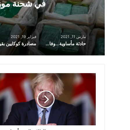
خلال آخر 24 
مارس 11, 2021
فبراير 19, 2021
حادثة مأساوية…وفاة امرأة وطفلين من العائلة ذاتها بعد اندلاع حريق بمنزلهم في لندن
جونسون
يتعهد
بتعويض
الطلاب
الذين
تأثروا
من
الوباء