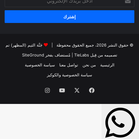
بريدك
الإلكتروني
© حقوق النشر 2026، جميع الحقوق محفوظة |
جَنَّة الثيم (المظهر) تم
تصميمه من قِبل TieLabs
| مُستضاف بفخر
SiteGround
الرئيسية
من نحن
تواصل معنا
سياسة الخصوصية
سياسة الخصوصية والكوكيز
فيسبوك
‫X
‫YouTube
انستقرام