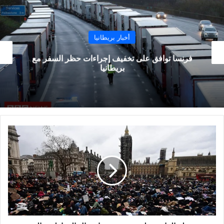
أخبار بريطانيا
فق على تخفيف إجراءات حظر السفر مع
لندن: رجل 
بريطانيا
شرطة
العاصمة
لندن
تحذر
من
اعتقال
المواطنين
الذين
يخططون