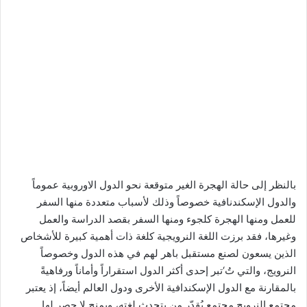
بالنظر إلى حالة الهجرة الغير متوقعة نحو الدول الاوروبية عموماً
والدول الإسكندنافية خصوصاً وذلك لأسباب متعددة منها السفر
للعمل ومنها الهجرة كلجوء ومنها السفر بقصد الدراسة والعمل
وغيرها، فقد برزت اللغة النرويجية كلغة ذات أهمية كبيرة للأشخاص
الذين يسعون لصنع مستقبل باهر لهم في هذه الدول وخصوصاً
النرويج، والتي تُ‘تبر إحدى أكثر الدول استقراراً وأماناً ورفاهيةً
بالمقارنة مع الدول الإسكندافية الأخرى ودول العالم أيضاً، إذ يعتبر
مجتمع النرويج مجتمع يُقدّر من يتحدث لغته، ويمنح لا حصر لها