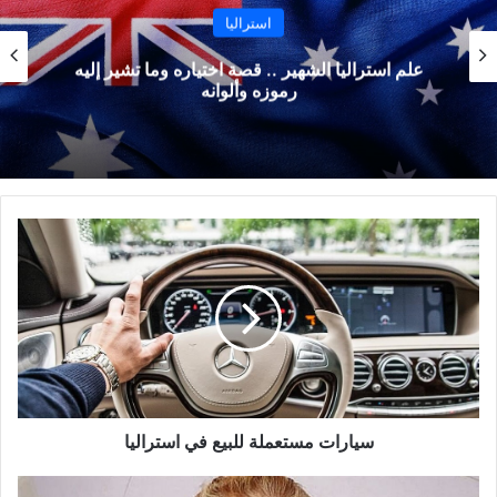
استراليا
علم استراليا الشهير .. قصة اختياره وما تشير إليه
رموزه وألوانه
سيارات
مستعملة
للبيع
في
استراليا
سيارات مستعملة للبيع في استراليا
اعتقال