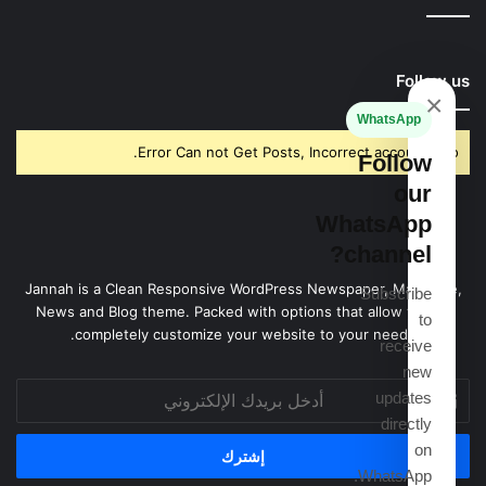
Follow us
×
WhatsApp
Error Can not Get Posts, Incorrect account info.
Follow
our
WhatsApp
channel?
Jannah is a Clean Responsive WordPress Newspaper, Magazine,
Subscribe
News and Blog theme. Packed with options that allow you to
to
completely customize your website to your needs.
receive
new
أدخل
updates
بريدك
directly
الإلكتروني
on
WhatsApp.