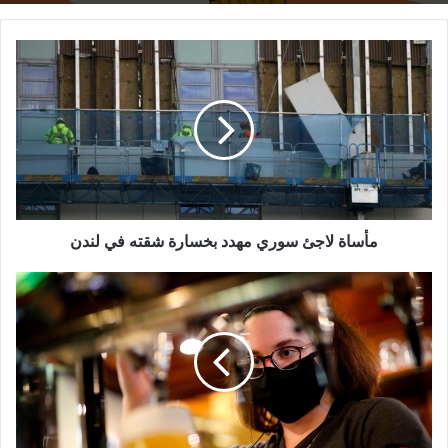
مأساة
لاجئ
سوري
مهدد
بخسارة
شقته
في
لندن
مأساة لاجئ سوري مهدد بخسارة شقته في لندن
جميع
الأعمال
التجارية
ستفتح
أبوابها
مجدداً
في
إنجلترا