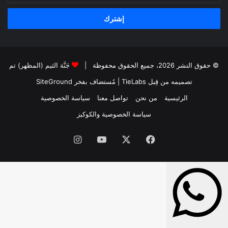
الإلكتروني
© حقوق النشر 2026، جميع الحقوق محفوظة |
جَنَّة الثيم (المظهر) تم
تصميمه من قِبل TieLabs
| مُستضاف بفخر
SiteGround
الرئيسية
من نحن
تواصل معنا
سياسة الخصوصية
سياسة الخصوصية والكوكيز
فيسبوك
‫X
‫YouTube
انستقرام