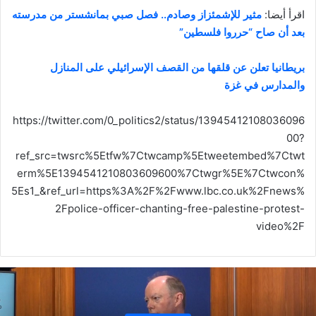
اقرأ أيضا:
مثير للإشمئزاز وصادم.. فصل صبي بمانشستر من مدرسته
بعد أن صاح “حرروا فلسطين”
بريطانيا تعلن عن قلقها من القصف الإسرائيلي على المنازل
والمدارس في غزة
https://twitter.com/0_politics2/status/13945412108036096
00?
ref_src=twsrc%5Etfw%7Ctwcamp%5Etweetembed%7Ctwt
erm%5E1394541210803609600%7Ctwgr%5E%7Ctwcon%
5Es1_&ref_url=https%3A%2F%2Fwww.lbc.co.uk%2Fnews%
2Fpolice-officer-chanting-free-palestine-protest-
video%2F