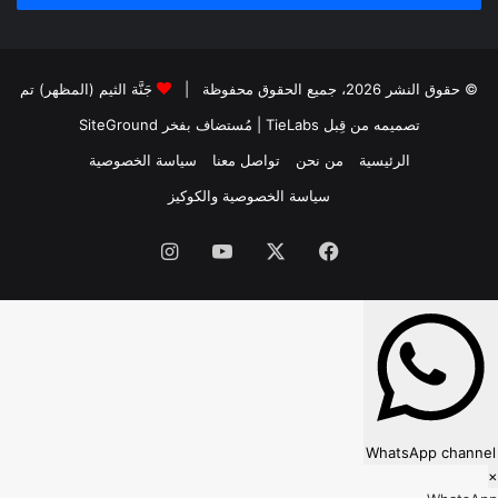
© حقوق النشر 2026، جميع الحقوق محفوظة |
جَنَّة الثيم (المظهر) تم
تصميمه من قِبل TieLabs
| مُستضاف بفخر
SiteGround
الرئيسية
من نحن
تواصل معنا
سياسة الخصوصية
سياسة الخصوصية والكوكيز
فيسبوك
‫X
‫YouTube
انستقرام
WhatsApp channel
×