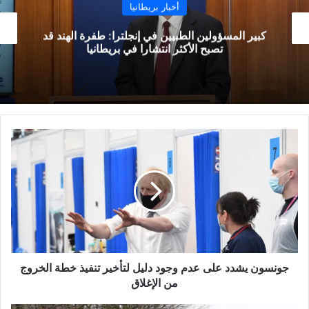
أخبار بريطانيا
كبير المسؤولين الطبيين في إنجلترا: طفرة الهند قد
تصبح الأكثر انتشارا في بريطانيا
جونسون
يشدد
على
عدم
وجود
دليل
لتأخير
تنفيذ
خطة
الخروج
جونسون يشدد على عدم وجود دليل لتأخير تنفيذ خطة الخروج
من
من الإغلاق
الإغلاق