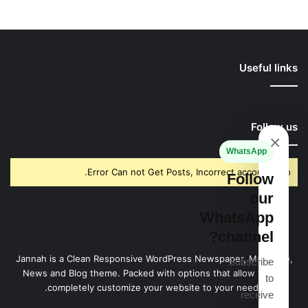
Useful links
Follow us
×
WhatsApp
Error Can not Get Posts, Incorrect account info.
Follow
our
WhatsApp
channel?
Jannah is a Clean Responsive WordPress Newspaper, Magazine,
Subscribe
News and Blog theme. Packed with options that allow you to
to
completely customize your website to your needs.
receive