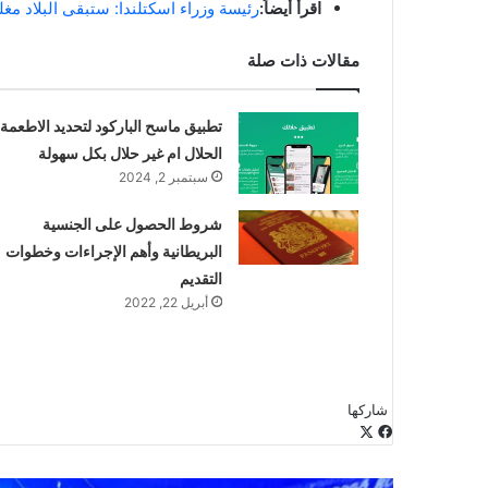
اقرأ أيضاً:
رئيسة وزراء اسكتلندا: ستبقى البلاد م
مقالات ذات صلة
تطبيق ماسح الباركود لتحديد الاطعمة
الحلال ام غير حلال بكل سهولة
سبتمبر 2, 2024
شروط الحصول على الجنسية
البريطانية وأهم الإجراءات وخطوات
التقديم
أبريل 22, 2022
شاركها
‫X
فيسبوك
لينكدإن
طباعة
بينتيريست
‫Pocket
مشاركة
Odnoklassniki
عبر
البريد