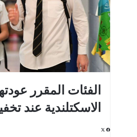
الفئات المقرر عودتها
الاسكتلندية عند تخفي
‫X
فيسبوك
لينكدإن
‫Pocket
بينتيريست
Odnoklassniki